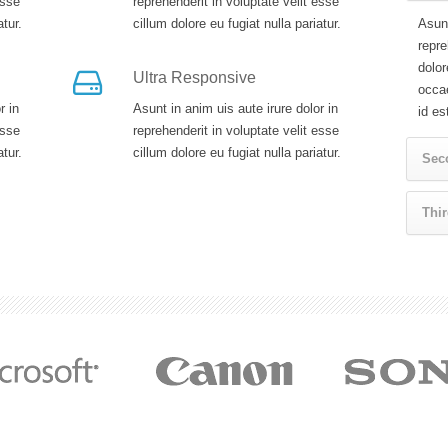
esse
reprehenderit in voluptate velit esse
atur.
cillum dolore eu fugiat nulla pariatur.
Asunt
repre
dolor
Ultra Responsive
occae
r in
Asunt in anim uis aute irure dolor in
id es
esse
reprehenderit in voluptate velit esse
atur.
cillum dolore eu fugiat nulla pariatur.
Seco
Thir