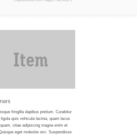
Coposevents.com
/
Pages
/
Services 2
nars
esque fringilla dapibus pretium. Curabitur
 ligula quis vehicula lacinia, quam lacus
 quam, vitae adipiscing magna enim et
 Quisque eget molestie orci. Suspendisse.