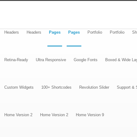
Headers
Headers
Pages
Pages
Portfolio
Portfolio
Sh
Retina-Ready
Ultra Responsive
Google Fonts
Boxed & Wide La
Custom Widgets
100+ Shortcodes
Revolution Slider
Support & 
Home Version 2
Home Version 2
Home Version 9