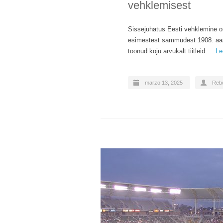
vehklemisest
Sissejuhatus Eesti vehklemine on
esimestest sammudest 1908. aast
toonud koju arvukalt tiitleid.…
Le
marzo 13, 2025
Reb