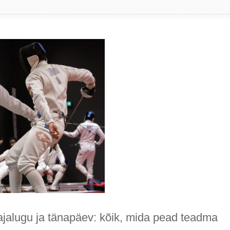
ajalugu ja tänapäev: kõik, mida pead teadma