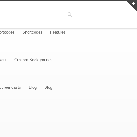
ortcodes
Shortcodes
Features
yout
Custom Backgrounds
Screencasts
Blog
Blog