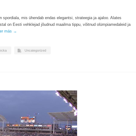
 spordiala, mis ühendab endas elegantsi, strateegia ja ajaloo. Alates
al on Eesti vehklejad jõudnud maailma tippu, võitnud olümpiamedaleid ja
er más →
ecka
Uncategorized