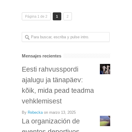
Página 1 de 2
1
2
Mensajes recientes
Eesti rahvusspordi
ajalugu ja tänapäev:
kõik, mida pead teadma
vehklemisest
By
Rebecka
on
marzo 13, 2025
La organización de
eventos deportivos